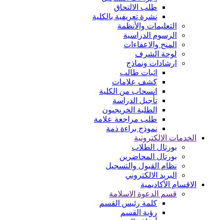
طلب الالتحاق
نشرة تعريفية بالكلية
التعليمات والأنظمة
الرسوم الدراسية
المنح والاعفاءات
لوحة الشرف
ارشادات ونماذج
اثبات طالب
كشف علامات
انسحاب من الكلية
تأجيل الدراسة
الطلبة الخريجيون
طلب مراجعة علامة
نموذج براءة ذمة
الخدمات الالكترونية
بورتال الطلاب
بورتال المحاضرين
نظام القبول والتسجيل
البريد الالكتروني
الاقسام الأكاديمية
قسم الدعوة الاسلامة
كلمة رئيس القسم
رؤية القسم