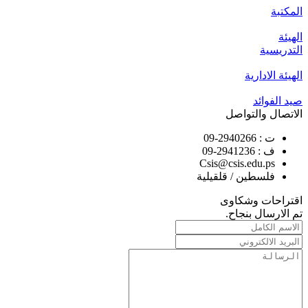
المكتبة
الهيئة
التدريسية
الهيئة الادارية
صيد الفوائد
الاتصال والتواصل
ت
:
09-2940266
ف
:
09-2941236
Csis@csis.edu.ps
فلسطين / قلقيلية
اقتراحات وشكاوى
تم الارسال بنجاح.